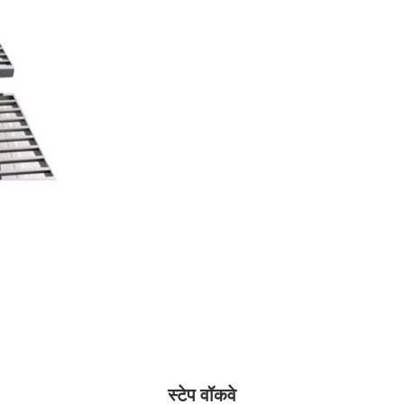
स्टेप वॉकवे