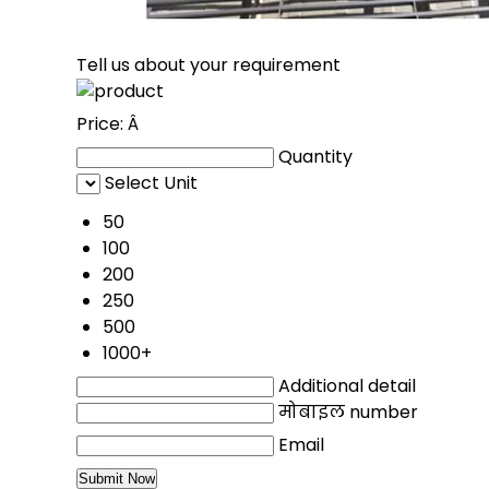
Tell us about your requirement
Price:
Â
Quantity
Select Unit
50
100
200
250
500
1000+
Additional detail
मोबाइल number
Email