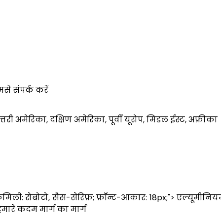
से संपर्क करें
त्तरी अमेरिका, दक्षिण अमेरिका, पूर्वी यूरोप, मिडल ईस्ट, अफ्रीका
-फैमिली: रोबोटो, सैंस-सेरिफ़; फ़ॉन्ट-आकार: 18px;"> एल्यूमी
ारे कदम मार्ग का मार्ग